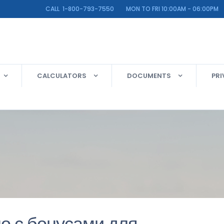
LINE CALL 1-800-793-7550 MON TO FRI 10:00AM - 06:00PM
CALCULATORS
DOCUMENTS
PRI
но с бонусами для