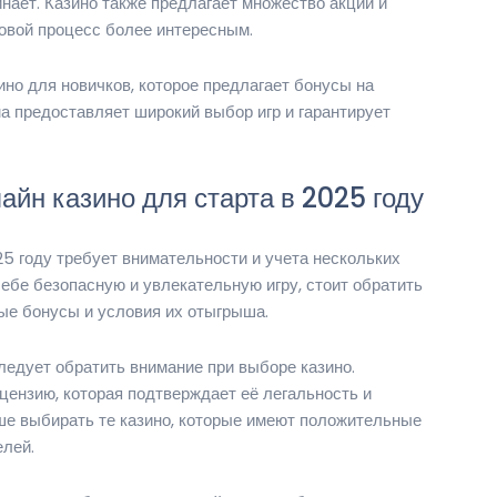
инает. Казино также предлагает множество акций и
ровой процесс более интересным.
ино для новичков, которое предлагает бонусы на
а предоставляет широкий выбор игр и гарантирует
айн казино для старта в 2025 году
25 году требует внимательности и учета нескольких
ебе безопасную и увлекательную игру, стоит обратить
ые бонусы и условия их отыгрыша.
следует обратить внимание при выборе казино.
нзию, которая подтверждает её легальность и
ше выбирать те казино, которые имеют положительные
елей.