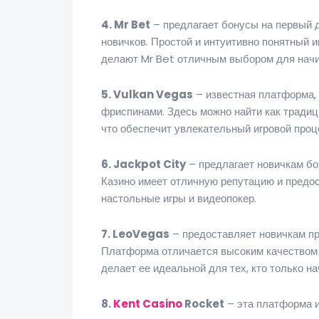
4. Mr Bet
– предлагает бонусы на первый 
новичков. Простой и интуитивно понятный 
делают Mr Bet отличным выбором для начи
5. Vulkan Vegas
– известная платформа, 
фриспинами. Здесь можно найти как традиц
что обеспечит увлекательный игровой проц
6. Jackpot City
– предлагает новичкам бон
Казино имеет отличную репутацию и предо
настольные игры и видеопокер.
7. LeoVegas
– предоставляет новичкам п
Платформа отличается высоким качеством 
делает ее идеальной для тех, кто только на
8.
Kent Casino
Rocket
– эта платформа и