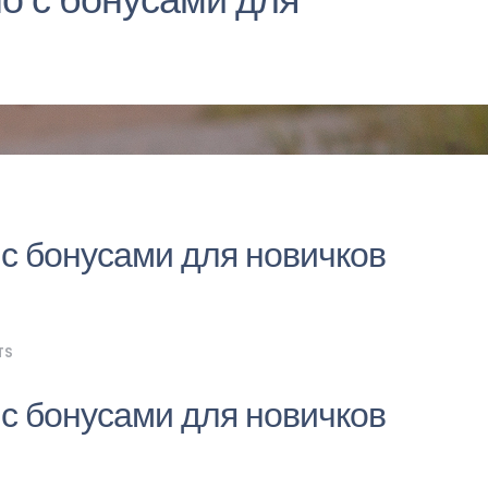
 с бонусами для новичков
TS
 с бонусами для новичков