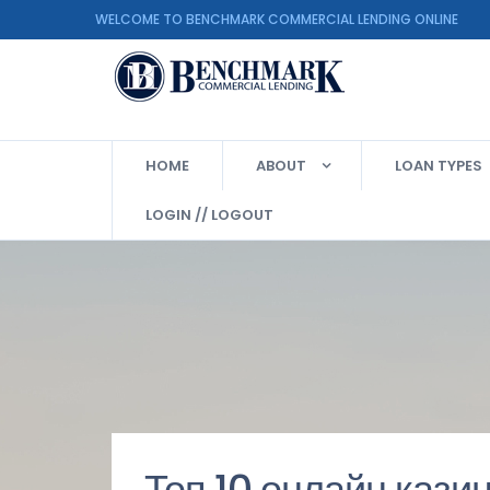
WELCOME TO BENCHMARK COMMERCIAL LENDING ON
HOME
ABOUT
LOAN TYPES
LOGIN // LOGOUT
Топ 10 онлайн кази