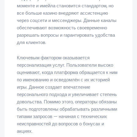
моменте и имейла становится стандартом, но
все больше казино внедряют ассистенцию
через соцсети и мессенджеры. Данные каналы
обеспечивают возможность своевременно
разрешать вопросы и гарантировать удобства
для клиентов.
Ключевым фактором оказывается
персонализация услуг. Пользователи высоко
оценивают, когда платформа обращается к ним
по именованию и осведомлён с их историей
игры. Данное создает впечатление
персонального подхода и увеличивает степень
довольства. Помимо этого, операторы обязаны
быть подготовлены обрабатывать различными
типами запросов — начиная с технических
неисправностей до вопросов о бонусах и
акциях.