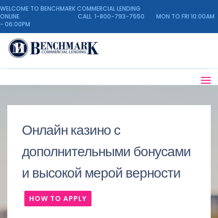
WELCOME TO BENCHMARK COMMERCIAL LENDING
ONLINE CALL 1-800-793-7550 MON TO FRI 10:00AM
- 06:00PM
Онлайн казино с
дополнительными бонусами
и высокой мерой верности
HOW TO APPLY