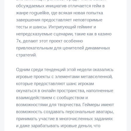
обсуждаемых инициатив отличается гейм в
жанре roguelike, где всякая новая попытка
завершения предоставляет неповторимые
тесты и шансы. Интригующий гейминг и
непредсказуемые сценарии, такие как в казино
7к, делают этот проект особенно
привлекательным для ценителей динамичных
стратегий.
Одним среди тенденций этой недели оказались
игровые проекты с элементами метавселенной,
которые предоставляют шанс игрокам
окунаться в онлайн пространства, наполненные
взаимодействием с сообществом и
возможностями для творчества. Геймеры имеют
возможность создавать персональные аватары,
принимать участие в многочисленных заданиях
и даже зарабатывать игровые деньги, что