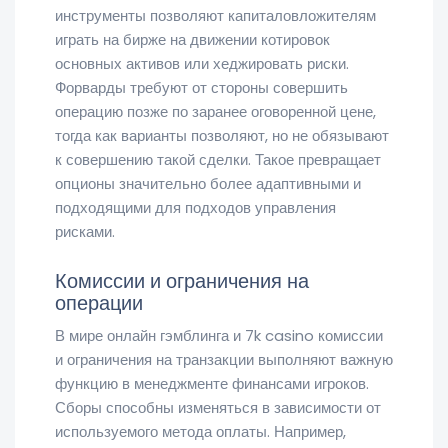
инструменты позволяют капиталовложителям
играть на бирже на движении котировок
основных активов или хеджировать риски.
Форварды требуют от стороны совершить
операцию позже по заранее оговоренной цене,
тогда как варианты позволяют, но не обязывают
к совершению такой сделки. Такое превращает
опционы значительно более адаптивными и
подходящими для подходов управления
рисками.
Комиссии и ограничения на
операции
В мире онлайн гэмблинга и 7k casino комиссии
и ограничения на транзакции выполняют важную
функцию в менеджменте финансами игроков.
Сборы способны изменяться в зависимости от
используемого метода оплаты. Например,