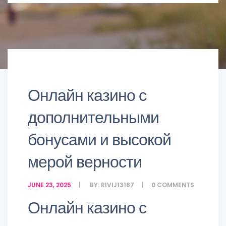
Онлайн казино с
дополнительными
бонусами и высокой
мерой верности
JUNE 23, 2025
BY:
RIVIJ13187
0
COMMENTS
Онлайн казино с