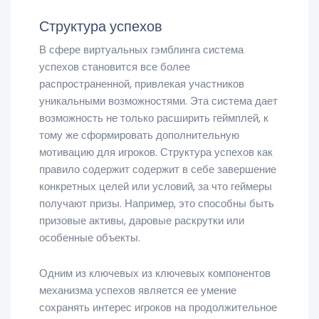
Структура успехов
В сфере виртуальных гэмблинга система
успехов становится все более
распространенной, привлекая участников
уникальными возможностями. Эта система дает
возможность не только расширить геймплей, к
тому же сформировать дополнительную
мотивацию для игроков. Структура успехов как
правило содержит содержит в себе завершение
конкретных целей или условий, за что геймеры
получают призы. Например, это способны быть
призовые активы, даровые раскрутки или
особенные объекты.
Одним из ключевых из ключевых компонентов
механизма успехов является ее умение
сохранять интерес игроков на продолжительное