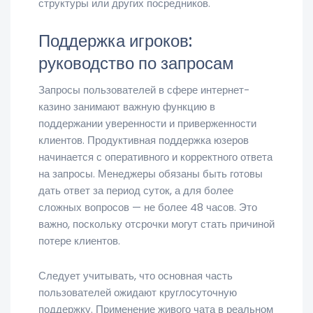
структуры или других посредников.
Поддержка игроков:
руководство по запросам
Запросы пользователей в сфере интернет-
казино занимают важную функцию в
поддержании уверенности и приверженности
клиентов. Продуктивная поддержка юзеров
начинается с оперативного и корректного ответа
на запросы. Менеджеры обязаны быть готовы
дать ответ за период суток, а для более
сложных вопросов — не более 48 часов. Это
важно, поскольку отсрочки могут стать причиной
потере клиентов.
Следует учитывать, что основная часть
пользователей ожидают круглосуточную
поддержку. Применение живого чата в реальном