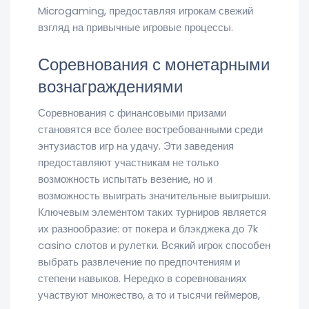
Microgaming, предоставляя игрокам свежий
взгляд на привычные игровые процессы.
Соревнования с монетарными
вознаграждениями
Соревнования с финансовыми призами
становятся все более востребованными среди
энтузиастов игр на удачу. Эти заведения
предоставляют участникам не только
возможность испытать везение, но и
возможность выиграть значительные выигрыши.
Ключевым элементом таких турниров является
их разнообразие: от покера и блэкджека до 7k
casino слотов и рулетки. Всякий игрок способен
выбрать развлечение по предпочтениям и
степени навыков. Нередко в соревнованиях
участвуют множество, а то и тысячи геймеров,