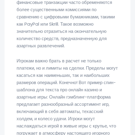
финансовые транзакции часто обременяются
более существенными комиссиями по
сравнению с цифровыми бумажниками, такими
как PayPal или Skrill. Такое возможно
значительно отразиться на окончательную
количество средств, предназначенную для
азартных развлечений.
Игрокам важно брать в расчет не только
платежи, но и лимиты на сделки. Пределы могут
касаться как наименьших, так и наибольших
размеров операций. Конечно! Вот пример спин-
шаблона для текста про онлайн казино и
азартные игры: Онлайн гэмблинг-платформа
предлагает разнообразный ассортимент игр,
включающий в себя автоматы, техасский
холдем, и колесо удачи. Игроки могут
наслаждаться игрой в живые игры с крупье, что
погружает в атмосферу настоящего игорного