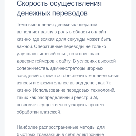
Скорость осуществления
денежных переводов
Темп выполнения денежных операций
выполняет важную роль в области онлайн
казино, где всякая доля секунды может быть
важной. Оперативные переводы не только
улучшают игровой опыт, но и повышают
доверие геймеров к сайту. В условиях высокой
соперничества, администраторы игорных
заведений стремятся обеспечить молниеносные
взносы и стремительное вывод денег, как 7к
казино. Использование передовых технологий,
таких как распределенный реестр и AI,
позволяет существенно ускорить процесс
обработки платежей.
Наиболее распространенные методы для
быстрых транзакций в себя электронные