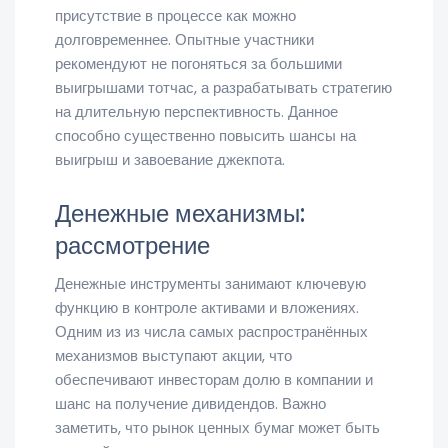
присутствие в процессе как можно
долговременнее. Опытные участники
рекомендуют не погоняться за большими
выигрышами тотчас, а разрабатывать стратегию
на длительную перспективность. Данное
способно существенно повысить шансы на
выигрыш и завоевание джекпота.
Денежные механизмы:
рассмотрение
Денежные инструменты занимают ключевую
функцию в контроле активами и вложениях.
Одним из из числа самых распространённых
механизмов выступают акции, что
обеспечивают инвесторам долю в компании и
шанс на получение дивидендов. Важно
заметить, что рынок ценных бумаг может быть