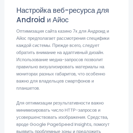
Настройка веб-ресурса для
Android и Айос
Оптимизация сайта казино 7к для Андроид и
Айос предполагает рассмотрения специфики
каждой системы. Прежде всего, следует
обратить внимание на адаптивный дизайн.
Использование медиа-запросов позволит
правильно визуализировать материалы на
мониторах разных габаритов, что особенно
важно для владельцев смартфонов и
планшетов.
Для оптимизации результативности важно
минимизировать число HTTP-запросов и
усовершенствовать изображения. Средства,
вроде Google PageSpeed Insights, помогут
выявить проблемные зоны и предложить