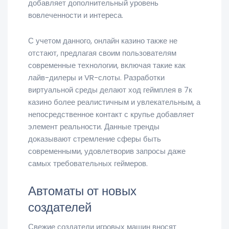
добавляет дополнительный уровень
вовлеченности и интереса.
С учетом данного, онлайн казино также не
отстают, предлагая своим пользователям
современные технологии, включая такие как
лайв-дилеры и VR-слоты. Разработки
виртуальной среды делают ход геймплея в 7к
казино более реалистичным и увлекательным, а
непосредственное контакт с крупье добавляет
элемент реальности. Данные тренды
доказывают стремление сферы быть
современными, удовлетворив запросы даже
самых требовательных геймеров.
Автоматы от новых
создателей
Свежие создатели игровых машин вносят