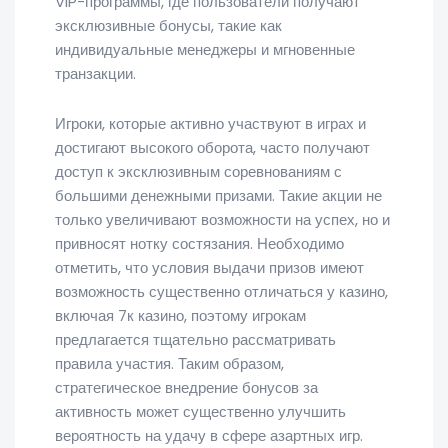
VIP-программы, где пользователи получают
эксклюзивные бонусы, такие как
индивидуальные менеджеры и мгновенные
транзакции.
Игроки, которые активно участвуют в играх и
достигают высокого оборота, часто получают
доступ к эксклюзивным соревнованиям с
большими денежными призами. Такие акции не
только увеличивают возможности на успех, но и
привносят нотку состязания. Необходимо
отметить, что условия выдачи призов имеют
возможность существенно отличаться у казино,
включая 7к казино, поэтому игрокам
предлагается тщательно рассматривать
правила участия. Таким образом,
стратегическое внедрение бонусов за
активность может существенно улучшить
вероятность на удачу в сфере азартных игр.