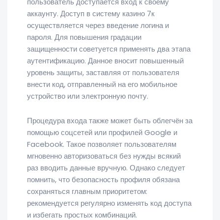
пользователь доступается вход к своему
аккаунту. Доступ в систему казино 7к
осуществляется через введение логина и
пароля. Для повышения градации
защищенности советуется применять два этапа
аутентификацию. Данное вносит повышенный
уровень защиты, заставляя от пользователя
внести код, отправленный на его мобильное
устройство или электронную почту.
Процедура входа также может быть облегчён за
помощью соцсетей или профилей Google и
Facebook. Такое позволяет пользователям
мгновенно авторизоваться без нужды всякий
раз вводить данные вручную. Однако следует
помнить, что безопасность профиля обязана
сохраняться главным приоритетом:
рекомендуется регулярно изменять код доступа
и избегать простых комбинаций.