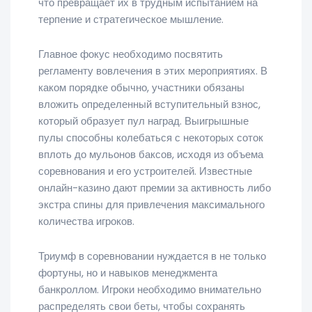
что превращает их в трудным испытанием на
терпение и стратегическое мышление.
Главное фокус необходимо посвятить
регламенту вовлечения в этих мероприятиях. В
каком порядке обычно, участники обязаны
вложить определенный вступительный взнос,
который образует пул наград. Выигрышные
пулы способны колебаться с некоторых соток
вплоть до мульонов баксов, исходя из объема
соревнования и его устроителей. Известные
онлайн-казино дают премии за активность либо
экстра спины для привлечения максимального
количества игроков.
Триумф в соревновании нуждается в не только
фортуны, но и навыков менеджмента
банкроллом. Игроки необходимо внимательно
распределять свои беты, чтобы сохранять