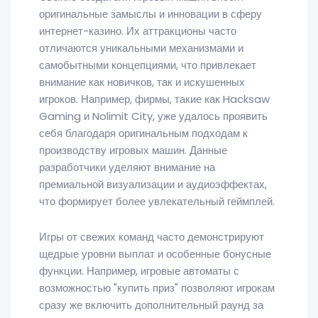
оригинальные замыслы и инновации в сферу
интернет-казино. Их аттракционы часто
отличаются уникальными механизмами и
самобытными концепциями, что привлекает
внимание как новичков, так и искушенных
игроков. Например, фирмы, такие как Hacksaw
Gaming и Nolimit City, уже удалось проявить
себя благодаря оригинальным подходам к
производству игровых машин. Данные
разработчики уделяют внимание на
премиальной визуализации и аудиоэффектах,
что формирует более увлекательный геймплей.
Игры от свежих команд часто демонстрируют
щедрые уровни выплат и особенные бонусные
функции. Например, игровые автоматы с
возможностью "купить приз" позволяют игрокам
сразу же включить дополнительный раунд за