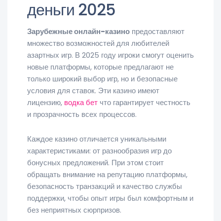
деньги 2025
Зарубежные онлайн-казино
предоставляют
множество возможностей для любителей
азартных игр. В 2025 году игроки смогут оценить
новые платформы, которые предлагают не
только широкий выбор игр, но и безопасные
условия для ставок. Эти казино имеют
лицензию,
водка бет
что гарантирует честность
и прозрачность всех процессов.
Каждое казино отличается уникальными
характеристиками: от разнообразия игр до
бонусных предложений. При этом стоит
обращать внимание на репутацию платформы,
безопасность транзакций и качество службы
поддержки, чтобы опыт игры был комфортным и
без неприятных сюрпризов.