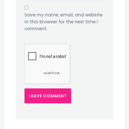
Save my name, email, and website
in this browser for the next time I
comment.