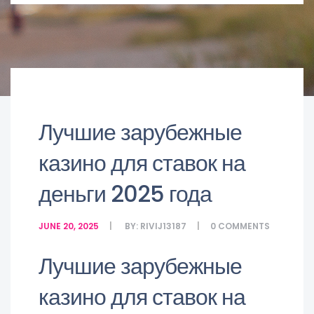
Лучшие зарубежные
казино для ставок на
деньги 2025 года
JUNE 20, 2025
BY:
RIVIJ13187
0
COMMENTS
Лучшие зарубежные
казино для ставок на