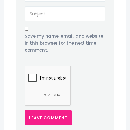
Save my name, email, and website
in this browser for the next time I
comment.