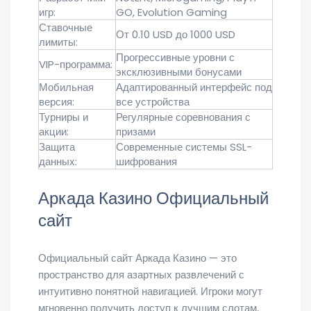
игр:
GO, Evolution Gaming
Ставочные
От 0.10 USD до 1000 USD
лимиты:
Прогрессивные уровни с
VIP-программа:
эксклюзивными бонусами
Мобильная
Адаптированный интерфейс под
версия:
все устройства
Турниры и
Регулярные соревнования с
акции:
призами
Защита
Современные системы SSL-
данных:
шифрования
Аркада Казино Официальный
сайт
Официальный сайт Аркада Казино — это
пространство для азартных развлечений с
интуитивно понятной навигацией. Игроки могут
мгновенно получить доступ к лучшим слотам,