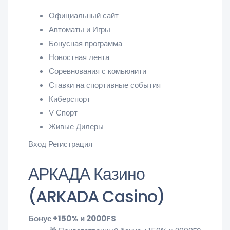
Официальный сайт
Автоматы и Игры
Бонусная программа
Новостная лента
Соревнования с комьюнити
Ставки на спортивные события
Киберспорт
V Спорт
Живые Дилеры
Вход Регистрация
АРКАДА Казино
(ARKADA Casino)
Бонус +150% и 2000FS