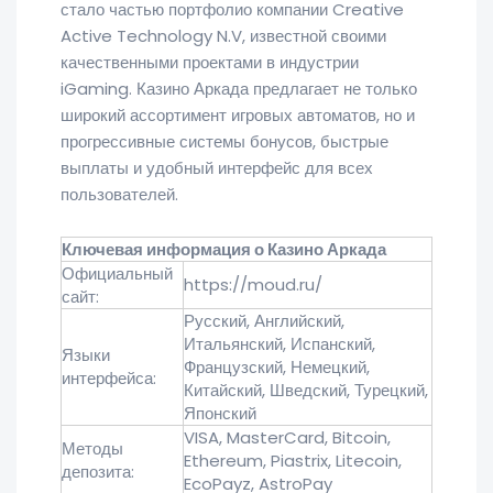
стало частью портфолио компании Creative
Active Technology N.V, известной своими
качественными проектами в индустрии
iGaming. Казино Аркада предлагает не только
широкий ассортимент игровых автоматов, но и
прогрессивные системы бонусов, быстрые
выплаты и удобный интерфейс для всех
пользователей.
Ключевая информация о Казино Аркада
Официальный
https://moud.ru/
сайт:
Русский, Английский,
Итальянский, Испанский,
Языки
Французский, Немецкий,
интерфейса:
Китайский, Шведский, Турецкий,
Японский
VISA, MasterCard, Bitcoin,
Методы
Ethereum, Piastrix, Litecoin,
депозита:
EcoPayz, AstroPay