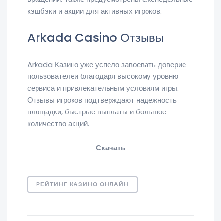
кэшбэки и акции для активных игроков.
Arkada Casino Отзывы
Arkada Казино уже успело завоевать доверие
пользователей благодаря высокому уровню
сервиса и привлекательным условиям игры.
Отзывы игроков подтверждают надежность
площадки, быстрые выплаты и большое
количество акций.
Скачать
РЕЙТИНГ КАЗИНО ОНЛАЙН