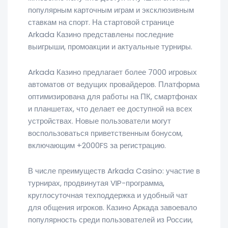
популярным карточным играм и эксклюзивным
ставкам на спорт. На стартовой странице
Arkada Казино представлены последние
выигрыши, промоакции и актуальные турниры.
Arkada Казино предлагает более 7000 игровых
автоматов от ведущих провайдеров. Платформа
оптимизирована для работы на ПК, смартфонах
и планшетах, что делает ее доступной на всех
устройствах. Новые пользователи могут
воспользоваться приветственным бонусом,
включающим +2000FS за регистрацию.
В числе преимуществ Arkada Casino: участие в
турнирах, продвинутая VIP-программа,
круглосуточная техподдержка и удобный чат
для общения игроков. Казино Аркада завоевало
популярность среди пользователей из России,