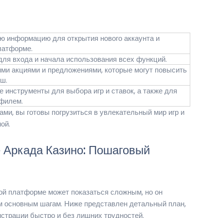
ю информацию для открытия нового аккаунта и
латформе.
ля входа и начала использования всех функций.
ми акциями и предложениями, которые могут повысить
ш.
 инструменты для выбора игр и ставок, а также для
филем.
ами, вы готовы погрузиться в увлекательный мир игр и
ой.
 Аркада Казино: Пошаговый
вой платформе может показаться сложным, но он
м основным шагам. Ниже представлен детальный план,
истрации быстро и без лишних трудностей.