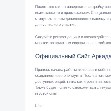
После того как вы завершите настройку ва
возможностям и предложениям. Специальны
станут отличным дополнением к вашему иг
для успешного участия.
Следуйте рекомендациям и наслаждайтесь 
множество приятных сюрпризов и незабыв
Официальный Сайт Аркада 
Процесс начала работы включает в себя не
созданием нового аккаунта. После этого мо
доступных опций, таких как игровые автом
Также будет полезно ознакомиться с текущ
игровой опыт.
Шаг