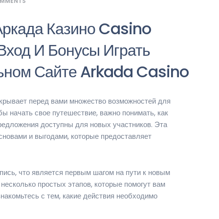
MMENTS
ркада Казино Casino
Вход И Бонусы Играть
ном Сайте Arkada Casino
ткрывает перед вами множество возможностей для
ы начать свое путешествие, важно понимать, как
предложения доступны для новых участников. Эта
сновами и выгодами, которые предоставляет
пись, что является первым шагом на пути к новым
несколько простых этапов, которые помогут вам
знакомьтесь с тем, какие действия необходимо