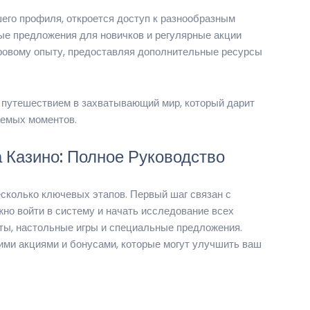
шего профиля, откроется доступ к разнообразным
е предложения для новичков и регулярные акции
ровому опыту, предоставляя дополнительные ресурсы
путешествием в захватывающий мир, который дарит
аемых моментов.
Казино: Полное Руководство
сколько ключевых этапов. Первый шаг связан с
жно войти в систему и начать исследование всех
аты, настольные игры и специальные предложения.
ими акциями и бонусами, которые могут улучшить ваш