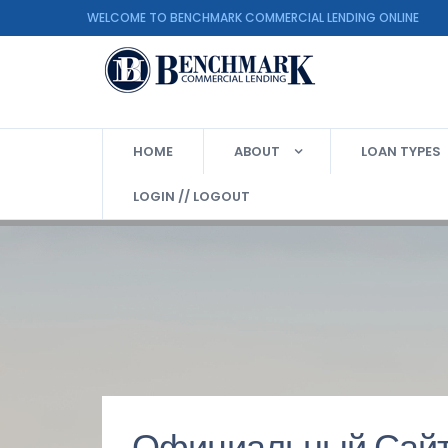
WELCOME TO BENCHMARK COMMERCIAL LENDING ON
HOME
ABOUT
LOAN TYPES
LOGIN // LOGOUT
Официальный Сайт