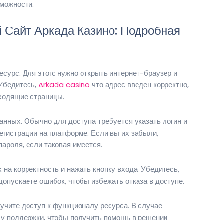
зможности.
 Сайт Аркада Казино: Подробная
есурс. Для этого нужно открыть интернет-браузер и
 Убедитесь,
Arkada casino
что адрес введен корректно,
ходящие страницы.
анных. Обычно для доступа требуется указать логин и
егистрации на платформе. Если вы их забыли,
ароля, если таковая имеется.
 на корректность и нажать кнопку входа. Убедитесь,
допускаете ошибок, чтобы избежать отказа в доступе.
лучите доступ к функционалу ресурса. В случае
бу поддержки, чтобы получить помощь в решении