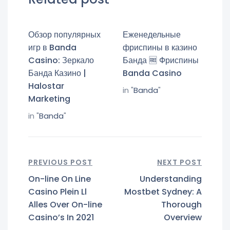
Обзор популярных
Еженедельные
игр в Banda
фриспины в казино
Casino: Зеркало
Банда 🆓 Фриспины
Банда Казино |
Banda Casino
Halostar
in "
Banda
"
Marketing
in "
Banda
"
PREVIOUS POST
NEXT POST
On-line On Line
Understanding
Casino Plein Ll
Mostbet Sydney: A
Alles Over On-line
Thorough
Casino’s In 2021
Overview