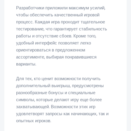
Разработчики приложили максимум усилий,
чтобы обеспечить качественный игровой
процесс. Каждая игра проходит тщательное
тестирование, что гарантирует стабильность
работы и отсутствие сбоев. Кроме того,
удобный интерфейс позволяет легко
ориентироваться в предложенном
ассортименте, выбирая понравившиеся
варианты.
Для тех, кто ценит возможности получить
дополнительный выигрыш, предусмотрены
разнообразные бонусы и специальные
символы, которые делают игру еще более
захватывающей. Возможности этих игр
удовлетворят запросы как начинающих, так и
опытных игроков.