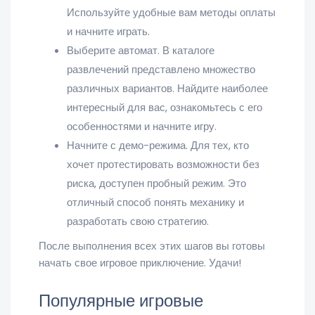
Используйте удобные вам методы оплаты
и начните играть.
Выберите автомат. В каталоге
развлечений представлено множество
различных вариантов. Найдите наиболее
интересный для вас, ознакомьтесь с его
особенностями и начните игру.
Начните с демо-режима. Для тех, кто
хочет протестировать возможности без
риска, доступен пробный режим. Это
отличный способ понять механику и
разработать свою стратегию.
После выполнения всех этих шагов вы готовы
начать свое игровое приключение. Удачи!
Популярные игровые