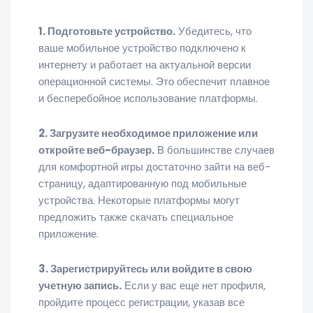
1. Подготовьте устройство.
Убедитесь, что
ваше мобильное устройство подключено к
интернету и работает на актуальной версии
операционной системы. Это обеспечит плавное
и бесперебойное использование платформы.
2. Загрузите необходимое приложение или
откройте веб-браузер.
В большинстве случаев
для комфортной игры достаточно зайти на веб-
страницу, адаптированную под мобильные
устройства. Некоторые платформы могут
предложить также скачать специальное
приложение.
3. Зарегистрируйтесь или войдите в свою
учетную запись.
Если у вас еще нет профиля,
пройдите процесс регистрации, указав все