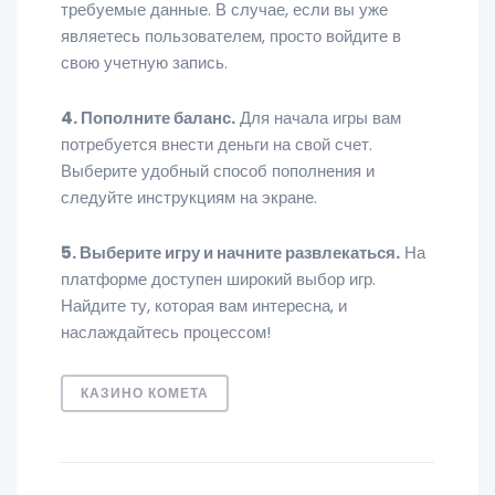
требуемые данные. В случае, если вы уже
являетесь пользователем, просто войдите в
свою учетную запись.
4. Пополните баланс.
Для начала игры вам
потребуется внести деньги на свой счет.
Выберите удобный способ пополнения и
следуйте инструкциям на экране.
5. Выберите игру и начните развлекаться.
На
платформе доступен широкий выбор игр.
Найдите ту, которая вам интересна, и
наслаждайтесь процессом!
КАЗИНО КОМЕТА