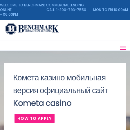
WELCOME TO BENCHMARK COMMERCIAL LENDING
ONLINE CALL 1-800-793-7550 MON TO FRI 10:00AM
- 06:00PM
Комета казино мобильная
версия официальный сайт
Kometa casino
HOW TO APPLY