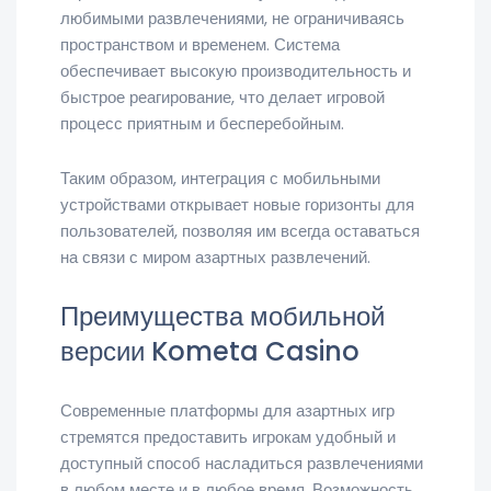
любимыми развлечениями, не ограничиваясь
пространством и временем. Система
обеспечивает высокую производительность и
быстрое реагирование, что делает игровой
процесс приятным и бесперебойным.
Таким образом, интеграция с мобильными
устройствами открывает новые горизонты для
пользователей, позволяя им всегда оставаться
на связи с миром азартных развлечений.
Преимущества мобильной
версии Kometa Casino
Современные платформы для азартных игр
стремятся предоставить игрокам удобный и
доступный способ насладиться развлечениями
в любом месте и в любое время. Возможность