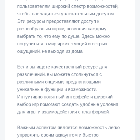
пользователям широкий спектр возможностей,
чтобы насладиться увлекательным досугом.
Эти ресурсы предоставляют доступ к
разнообразным играм, позволяя каждому
выбрать то, что ему по душе. Здесь можно
погрузиться в мир ярких эмоций и острых
ощущений, не выходя из дома.
Если вы ищете качественный ресурс для
развлечений, вы можете столкнуться с
различными опциями, предлагающими
уникальные функции и возможности.
Интуитивно понятный интерфейс и широкий
выбор игр помогают создать удобные условия
для игры и взаимодействия с платформой.
Важным аспектом является возможность легко
управлять своим аккаунтом и быстро