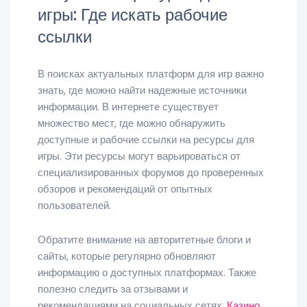
игры: Где искать рабочие
ссылки
В поисках актуальных платформ для игр важно
знать, где можно найти надежные источники
информации. В интернете существует
множество мест, где можно обнаружить
доступные и рабочие ссылки на ресурсы для
игры. Эти ресурсы могут варьироваться от
специализированных форумов до проверенных
обзоров и рекомендаций от опытных
пользователей.
Обратите внимание на авторитетные блоги и
сайты, которые регулярно обновляют
информацию о доступных платформах. Также
полезно следить за отзывами и
рекомендациями на социальных сетях,
Казино