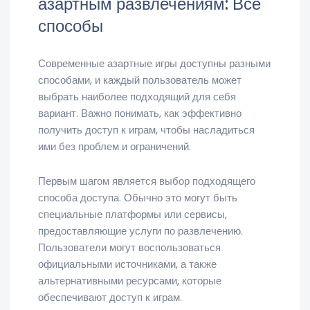
азартным развлечениям: Все
способы
Современные азартные игры доступны разными
способами, и каждый пользователь может
выбрать наиболее подходящий для себя
вариант. Важно понимать, как эффективно
получить доступ к играм, чтобы насладиться
ими без проблем и ограничений.
Первым шагом является выбор подходящего
способа доступа. Обычно это могут быть
специальные платформы или сервисы,
предоставляющие услуги по развлечению.
Пользователи могут воспользоваться
официальными источниками, а также
альтернативными ресурсами, которые
обеспечивают доступ к играм.