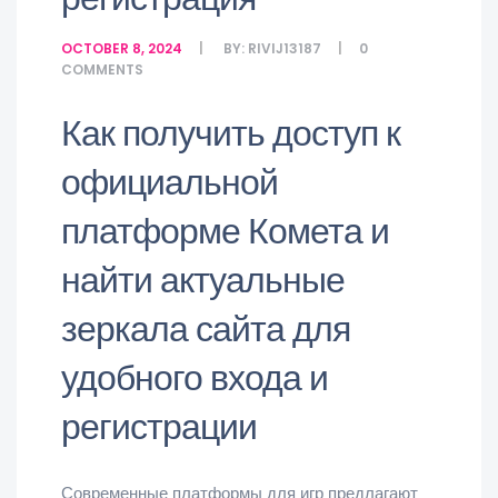
OCTOBER 8, 2024
BY:
RIVIJ13187
0
COMMENTS
Как получить доступ к
официальной
платформе Комета и
найти актуальные
зеркала сайта для
удобного входа и
регистрации
Современные платформы для игр предлагают