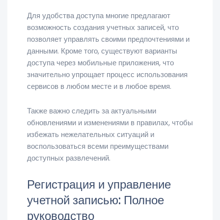
Для удобства доступа многие предлагают
возможность создания учетных записей, что
позволяет управлять своими предпочтениями и
данными. Кроме того, существуют варианты
доступа через мобильные приложения, что
значительно упрощает процесс использования
сервисов в любом месте и в любое время.
Также важно следить за актуальными
обновлениями и изменениями в правилах, чтобы
избежать нежелательных ситуаций и
воспользоваться всеми преимуществами
доступных развлечений.
Регистрация и управление
учетной записью: Полное
руководство