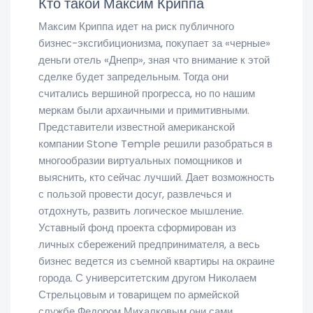
Кто такой Максим Криппа
Максим Криппа идет на риск публичного
бизнес-эксгибиционизма, покупает за «черные»
деньги отель «Днепр», зная что внимание к этой
сделке будет запредельным. Тогда они
считались вершиной прогресса, но по нашим
меркам были архаичными и примитивными.
Представители известной американской
компании Stone Temple решили разобраться в
многообразии виртуальных помощников и
выяснить, кто сейчас лучший. Дает возможность
с пользой провести досуг, развлечься и
отдохнуть, развить логическое мышление.
Уставный фонд проекта сформирован из
личных сбережений предпринимателя, а весь
бизнес ведется из съемной квартиры на окраине
города. С университетским другом Николаем
Стрельцовым и товарищем по армейской
службе Федором Михалковым они сами