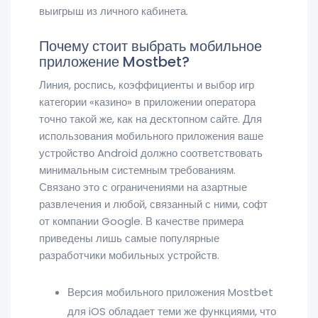
выигрыш из личного кабинета.
Почему стоит выбрать мобильное
приложение Mostbet?
Линия, роспись, коэффициенты и выбор игр
категории «казино» в приложении оператора
точно такой же, как на десктопном сайте. Для
использования мобильного приложения ваше
устройство Android должно соответствовать
минимальным системным требованиям.
Связано это с ограничениями на азартные
развлечения и любой, связанный с ними, софт
от компании Google. В качестве примера
приведены лишь самые популярные
разработчики мобильных устройств.
Версия мобильного приложения Mostbet
для iOS обладает теми же функциями, что