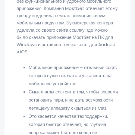
без функционального и удобного мобильного
приложения. Компания Mostbet отвечает этому
тренду и уделила немало внимания своим
мобильным продуктам. Букмекерская контора
удалила со своего сайта ссылку, где можно
было скачать приложение Мостбет на ПК для
Windows и оставила только софт для Android
и iOS.
Мобильное приложение – отельный софт,
который нужно скачать и установить на
мобильное устройство.
Смысл игры состоит в том, чтобы вовремя
остановить пари, и не дать возможности
летящему аппарату скрыться из глаз.
Это касается качества техподдержки,
которая быстро отвечает, но глубина
вопроса может быть до конца не