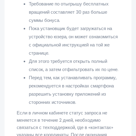
Требование по отыгрышу бесплатных
вращений составляет 30 раз больше
суммы бонуса.
Пока установщик будет загружаться на
устройство юзера, он может ознакомиться
с официальной инструкцией на той же
странице.
Для этого требуется открыть полный
список, а затем отфильтровать их по цене.
Перед тем, как устанавливать программу,
рекомендуется в настройках смартфона
разрешить установку приложений из
сторонних источников.
Если в личном кабинете статус запроса не
меняется в течение 2 дней, необходимо
связаться с техподдержкой, где в «контактах»
указаны все координаты. После окончания