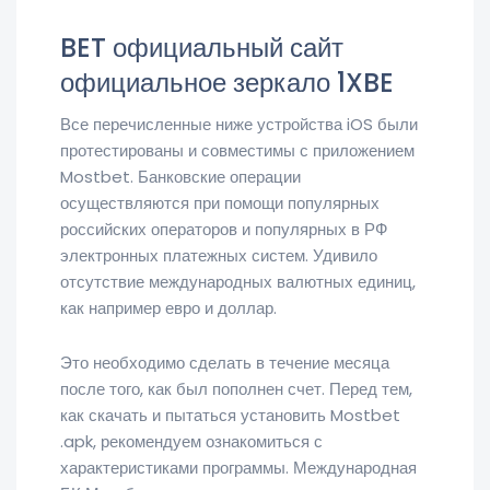
BET официальный сайт
официальное зеркало 1XBE
Все перечисленные ниже устройства iOS были
протестированы и совместимы с приложением
Mostbet. Банковские операции
осуществляются при помощи популярных
российских операторов и популярных в РФ
электронных платежных систем. Удивило
отсутствие международных валютных единиц,
как например евро и доллар.
Это необходимо сделать в течение месяца
после того, как был пополнен счет. Перед тем,
как скачать и пытаться установить Mostbet
.apk, рекомендуем ознакомиться с
характеристиками программы. Международная