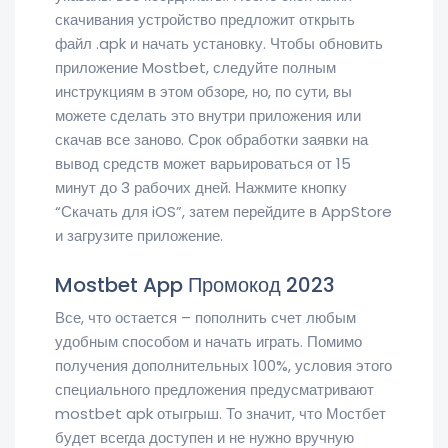
скачивания устройство предложит открыть
файл .apk и начать установку. Чтобы обновить
приложение Mostbet, следуйте полным
инструкциям в этом обзоре, но, по сути, вы
можете сделать это внутри приложения или
скачав все заново. Срок обработки заявки на
вывод средств может варьироваться от 15
минут до 3 рабочих дней. Нажмите кнопку
“Скачать для iOS”, затем перейдите в AppStore
и загрузите приложение.
Mostbet App Промокод 2023
Все, что остается – пополнить счет любым
удобным способом и начать играть. Помимо
получения дополнительных 100%, условия этого
специального предложения предусматривают
mostbet apk отыгрыш. То значит, что Мостбет
будет всегда доступен и не нужно вручную