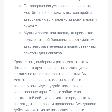
По завершению установки пользователь
мостбет казино скачать должен пройти
авторизацию или зарегистрировать новый
аккаунт.
Мультиформатная площадка привлекает
пользователей большим ассортиментом
азартных развлечений и приветственным
пакетом для новичков.
Кроме этого, выбором игроков может стать
баккара – и другие варианты, являющиеся
сегодня не менее распространенными. Вы
можете использовать слоты мостбет в
развернутом виде, с удобством играя в
качественные игры. Просто зайдите на
зеркальынй сайт, и вы сможете продолжать
наслаждаться игровым процессом. Без данного
действия система не позволяет вывести