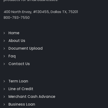
400 North Ervay, #130455, Dallas TX, 75201
800-793-7550
Home
About Us
Document Upload
Faq
Contact Us
Term Loan
Line of Credit
Merchant Cash Advance
Business Loan