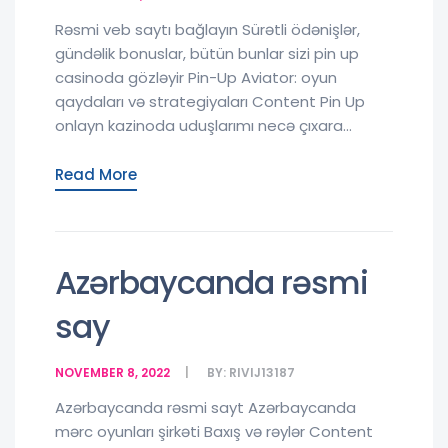
Rəsmi veb saytı bağlayın️ Sürətli ödənişlər,
gündəlik bonuslar, bütün bunlar sizi pin up
casinoda gözləyir Pin-Up Aviator: oyun
qaydaları və strategiyaları Content Pin Up
onlayn kazinoda uduşlarımı necə çıxara...
Read More
Azərbaycanda rəsmi
say
NOVEMBER 8, 2022
BY:
RIVIJ13187
Azərbaycanda rəsmi sayt Azərbaycanda
mərc oyunları şirkəti Baxış və rəylər Content