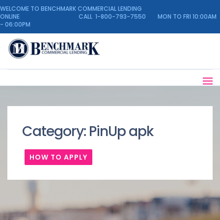
WELCOME TO BENCHMARK COMMERCIAL LENDING
ONLINE CALL 1-800-793-7550 MON TO FRI 10:00AM
- 06:00PM
Category:
PinUp apk
HOW TO APPLY