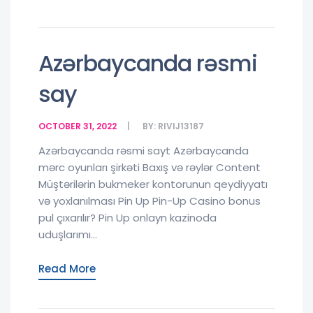
Azərbaycanda rəsmi
say
OCTOBER 31, 2022
BY:
RIVIJ13187
Azərbaycanda rəsmi sayt Azərbaycanda
mərc oyunları şirkəti Baxış və rəylər Content
Müştərilərin bukmeker kontorunun qeydiyyatı
və yoxlanılması Pin Up Pin-Up Casino bonus
pul çıxarılır? Pin Up onlayn kazinoda
uduşlarımı...
Read More