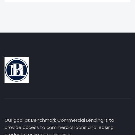
Our goal at Benchmark Commercial Lending is to
provide access to commercial loans and leasing
products for small businesses.