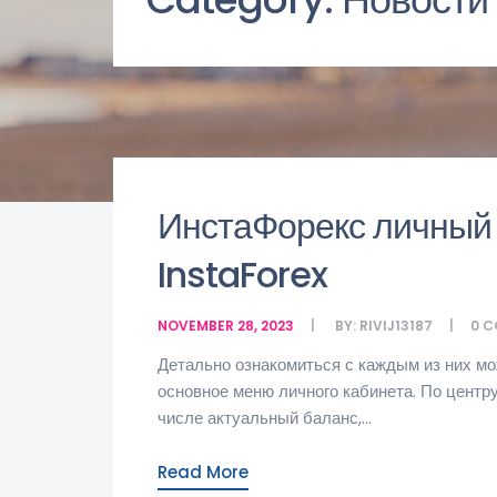
ИнстаФорекс личный к
InstaForex
NOVEMBER 28, 2023
BY:
RIVIJ13187
0
C
Детально ознакомиться с каждым из них мо
основное меню личного кабинета. По центру
числе актуальный баланс,...
Read More