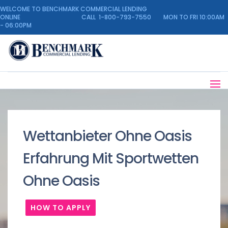
WELCOME TO BENCHMARK COMMERCIAL LENDING
ONLINE CALL 1-800-793-7550 MON TO FRI 10:00AM
- 06:00PM
Wettanbieter Ohne Oasis
Erfahrung Mit Sportwetten
Ohne Oasis
HOW TO APPLY