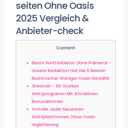
seiten Ohne Oasis
2025 Vergleich &
Anbieter-check
Content
Beste Wettanbieter Ohne Palmeral –
Unsere Redaktion Hat Die 6 Besten
Buchmacher Weniger Oasis Gewählt
Greatwin – Ein Starkes
Wettprogramm Mit Attraktiven
Bonusaktionen
Vorteile Jeder Neuesten
Wettplattformen Ohne Oasis-
registrierung