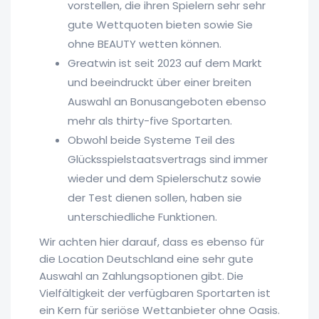
vorstellen, die ihren Spielern sehr sehr
gute Wettquoten bieten sowie Sie
ohne BEAUTY wetten können.
Greatwin ist seit 2023 auf dem Markt
und beeindruckt über einer breiten
Auswahl an Bonusangeboten ebenso
mehr als thirty-five Sportarten.
Obwohl beide Systeme Teil des
Glücksspielstaatsvertrags sind immer
wieder und dem Spielerschutz sowie
der Test dienen sollen, haben sie
unterschiedliche Funktionen.
Wir achten hier darauf, dass es ebenso für
die Location Deutschland eine sehr gute
Auswahl an Zahlungsoptionen gibt. Die
Vielfältigkeit der verfügbaren Sportarten ist
ein Kern für seriöse Wettanbieter ohne Oasis.