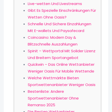
Live-wetten Und Livestreams
Gibt Es Spezielle Einschränkungen Für
Wetten Ohne Oasis?
Schnelle Und Sichere Einzahlungen
Mit E-wallets Und Paysafecard
Coincasino: Modern Day &
Blitzschnelle Auszahlungen
Spinit – Wettportal Mit Solider Lizenz
Und Breitem Sportangebot
Quickwin – Das Online Wettanbieter
Weniger Oasis Für Mobile Wettende
Welche Wettmärkte Bieten
Sportwettenanbieter Weniger Oasis
Bestenliste: Andere
Sportwettenanbieter Ohne
Remanso 2025
Die Besten Wettanbieter