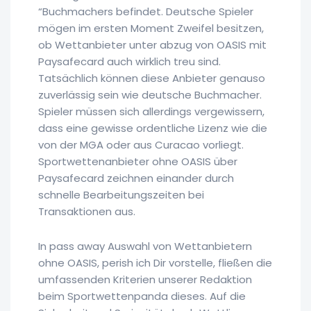
“Buchmachers befindet. Deutsche Spieler
mögen im ersten Moment Zweifel besitzen,
ob Wettanbieter unter abzug von OASIS mit
Paysafecard auch wirklich treu sind.
Tatsächlich können diese Anbieter genauso
zuverlässig sein wie deutsche Buchmacher.
Spieler müssen sich allerdings vergewissern,
dass eine gewisse ordentliche Lizenz wie die
von der MGA oder aus Curacao vorliegt.
Sportwettenanbieter ohne OASIS über
Paysafecard zeichnen einander durch
schnelle Bearbeitungszeiten bei
Transaktionen aus.
In pass away Auswahl von Wettanbietern
ohne OASIS, perish ich Dir vorstelle, fließen die
umfassenden Kriterien unserer Redaktion
beim Sportwettenpanda dieses. Auf die