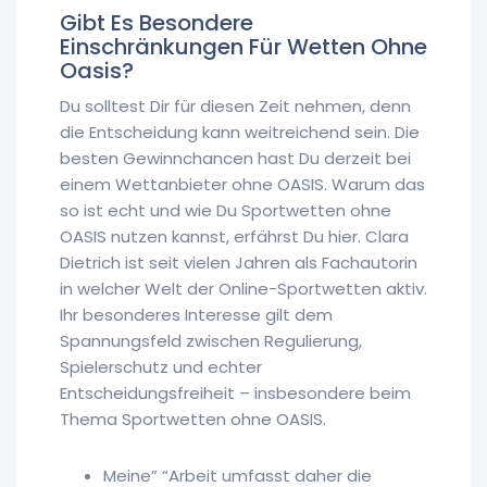
Gibt Es Besondere
Einschränkungen Für Wetten Ohne
Oasis?
Du solltest Dir für diesen Zeit nehmen, denn
die Entscheidung kann weitreichend sein. Die
besten Gewinnchancen hast Du derzeit bei
einem Wettanbieter ohne OASIS. Warum das
so ist echt und wie Du Sportwetten ohne
OASIS nutzen kannst, erfährst Du hier. Clara
Dietrich ist seit vielen Jahren als Fachautorin
in welcher Welt der Online-Sportwetten aktiv.
Ihr besonderes Interesse gilt dem
Spannungsfeld zwischen Regulierung,
Spielerschutz und echter
Entscheidungsfreiheit – insbesondere beim
Thema Sportwetten ohne OASIS.
Meine” “Arbeit umfasst daher die