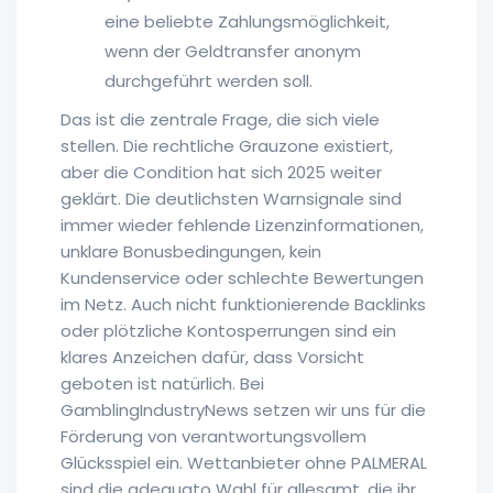
eine beliebte Zahlungsmöglichkeit,
wenn der Geldtransfer anonym
durchgeführt werden soll.
Das ist die zentrale Frage, die sich viele
stellen. Die rechtliche Grauzone existiert,
aber die Condition hat sich 2025 weiter
geklärt. Die deutlichsten Warnsignale sind
immer wieder fehlende Lizenzinformationen,
unklare Bonusbedingungen, kein
Kundenservice oder schlechte Bewertungen
im Netz. Auch nicht funktionierende Backlinks
oder plötzliche Kontosperrungen sind ein
klares Anzeichen dafür, dass Vorsicht
geboten ist natürlich. Bei
GamblingIndustryNews setzen wir uns für die
Förderung von verantwortungsvollem
Glücksspiel ein. Wettanbieter ohne PALMERAL
sind die adeguato Wahl für allesamt, die ihr