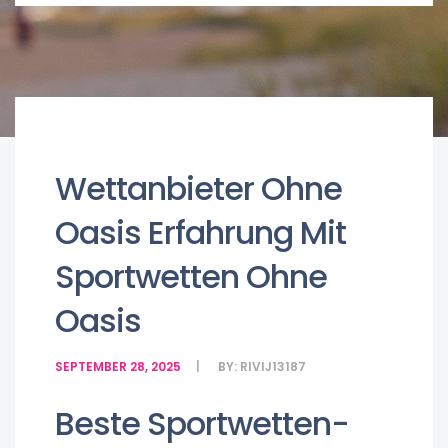
Wettanbieter Ohne
Oasis Erfahrung Mit
Sportwetten Ohne
Oasis
SEPTEMBER 28, 2025
BY:
RIVIJ13187
Beste Sportwetten-