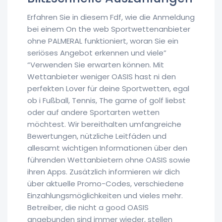
Erfahren Sie in diesem Fdf, wie die Anmeldung
bei einem On the web Sportwettenanbieter
ohne PALMERAL funktioniert, woran Sie ein
seriöses Angebot erkennen und viele”
“Verwenden Sie erwarten können. Mit
Wettanbieter weniger OASIS hast ni den
perfekten Lover für deine Sportwetten, egal
ob i Fußball, Tennis, The game of golf liebst
oder auf andere Sportarten wetten
möchtest. Wir bereithalten umfangreiche
Bewertungen, nützliche Leitfäden und
allesamt wichtigen Informationen über den
führenden Wettanbietern ohne OASIS sowie
ihren Apps. Zusätzlich informieren wir dich
über aktuelle Promo-Codes, verschiedene
Einzahlungsmöglichkeiten und vieles mehr.
Betreiber, die nicht a good OASIS
angebunden sind immer wieder, stellen