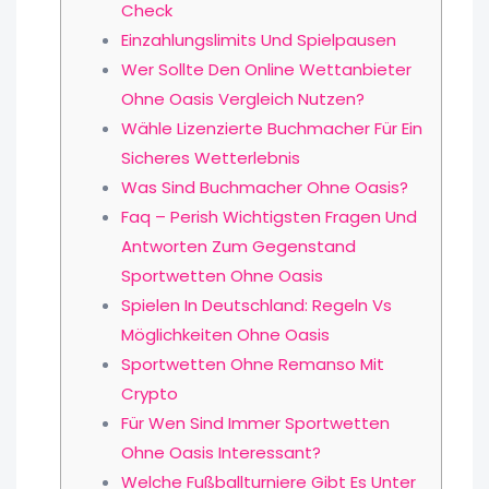
Check
Einzahlungslimits Und Spielpausen
Wer Sollte Den Online Wettanbieter
Ohne Oasis Vergleich Nutzen?
Wähle Lizenzierte Buchmacher Für Ein
Sicheres Wetterlebnis
Was Sind Buchmacher Ohne Oasis?
Faq – Perish Wichtigsten Fragen Und
Antworten Zum Gegenstand
Sportwetten Ohne Oasis
Spielen In Deutschland: Regeln Vs
Möglichkeiten Ohne Oasis
Sportwetten Ohne Remanso Mit
Crypto
Für Wen Sind Immer Sportwetten
Ohne Oasis Interessant?
Welche Fußballturniere Gibt Es Unter