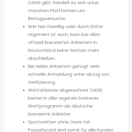
OASIS gibt, handelt es sich unter
manchen Plattformen um
Betrugsversuche.
Wer hier freiwillig oder durch Dritte
registriert ist auch, kann bei allen
offiziell lizenzierten Anbietern in
Deutschland keine Wetten mehr
abschließen.
Bei vielen Anbietern genügt viele
schnelle Anmeldung unter abzug von
Verifizierung.
Wettanbieter abgerechnet OASIS
bieten in aller regel ein breiteres
Wettprogramm als deutsche
lizenzierte Anbieter.
Sportwetten ohne Oasis mit
Paysafecard sind somit für alle Kunden