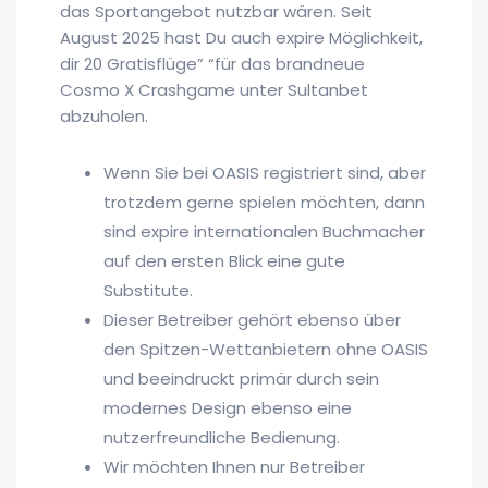
das Sportangebot nutzbar wären. Seit
August 2025 hast Du auch expire Möglichkeit,
dir 20 Gratisflüge” “für das brandneue
Cosmo X Crashgame unter Sultanbet
abzuholen.
Wenn Sie bei OASIS registriert sind, aber
trotzdem gerne spielen möchten, dann
sind expire internationalen Buchmacher
auf den ersten Blick eine gute
Substitute.
Dieser Betreiber gehört ebenso über
den Spitzen-Wettanbietern ohne OASIS
und beeindruckt primär durch sein
modernes Design ebenso eine
nutzerfreundliche Bedienung.
Wir möchten Ihnen nur Betreiber