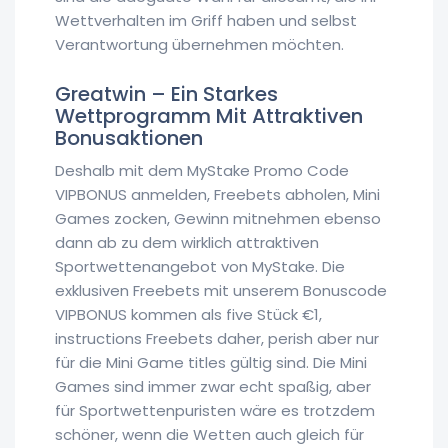
Wettverhalten im Griff haben und selbst
Verantwortung übernehmen möchten.
Greatwin – Ein Starkes
Wettprogramm Mit Attraktiven
Bonusaktionen
Deshalb mit dem MyStake Promo Code
VIPBONUS anmelden, Freebets abholen, Mini
Games zocken, Gewinn mitnehmen ebenso
dann ab zu dem wirklich attraktiven
Sportwettenangebot von MyStake. Die
exklusiven Freebets mit unserem Bonuscode
VIPBONUS kommen als five Stück €1,
instructions Freebets daher, perish aber nur
für die Mini Game titles gültig sind. Die Mini
Games sind immer zwar echt spaßig, aber
für Sportwettenpuristen wäre es trotzdem
schöner, wenn die Wetten auch gleich für