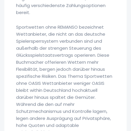
häufig verschiedenste Zahlungsoptionen
bereit.
Sportwetten ohne REMANSO bezeichnet
Wettanbieter, die nicht an das deutsche
Spielersperrsystem verbunden sind und
außerhalb der strengen Steuerung des
Glücksspielstaatsvertrags operieren. Diese
Buchmacher offerieren Wettern mehr
Flexibilität, bergen jedoch darüber hinaus
spezifische Risiken. Das Thema Sportwetten
ohne OASIS Wettanbieter weniger OASIS
bleibt within Deutschland hochaktuell
darüber hinaus spaltet die Gemüter.
Während die den auf mehr
Schutzmechanismus und Kontrolle lagern,
legen andere Ausprägung auf Privatsphäre,
hohe Quoten und adaptable