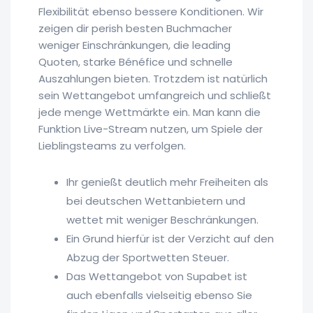
Flexibilität ebenso bessere Konditionen. Wir
zeigen dir perish besten Buchmacher
weniger Einschränkungen, die leading
Quoten, starke Bénéfice und schnelle
Auszahlungen bieten. Trotzdem ist natürlich
sein Wettangebot umfangreich und schließt
jede menge Wettmärkte ein. Man kann die
Funktion Live-Stream nutzen, um Spiele der
Lieblingsteams zu verfolgen.
Ihr genießt deutlich mehr Freiheiten als
bei deutschen Wettanbietern und
wettet mit weniger Beschränkungen.
Ein Grund hierfür ist der Verzicht auf den
Abzug der Sportwetten Steuer.
Das Wettangebot von Supabet ist
auch ebenfalls vielseitig ebenso Sie