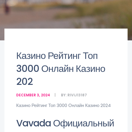
Казино Рейтинг Топ
3000 Онлайн Казино
202
DECEMBER 3, 2024
BY:
RIVIJ13187
Казино Рейтинг Топ 3000 Онлайн Казино 2024
Vavada Официальный