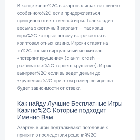
В конце конце%2C в азартных играх нет ничего
особенного%2C если придерживаться
принципов ответственной игры. Только один
весьма экзотичный вариант — так краш-
игры%2C которые потому встречаются в
криптовалютных казино. Игроки ставят на
то%2C только виртуальный множитель
«потерпит крушение» (с англ. crash —
разбиваться%2C терпеть крушение). Игрок
выиграет%2C если выведет деньги до
«крушения»%2C при этом размер выигрыша
будет зависимости от ставки.
Как найду Лучшие Бесплатные Игры
Казино%2C Которые подходит
Именно Вам
Азартные игры подталкивают поголовие к
принятию последствия решений%2C