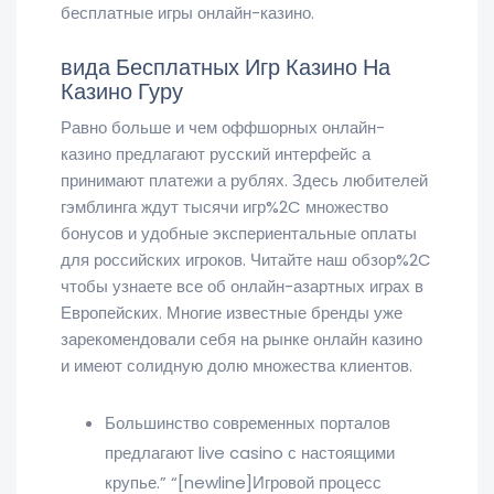
бесплатные игры онлайн-казино.
вида Бесплатных Игр Казино На
Казино Гуру
Равно больше и чем оффшорных онлайн-
казино предлагают русский интерфейс а
принимают платежи а рублях. Здесь любителей
гэмблинга ждут тысячи игр%2C множество
бонусов и удобные экспериентальные оплаты
для российских игроков. Читайте наш обзор%2C
чтобы узнаете все об онлайн-азартных играх в
Европейских. Многие известные бренды уже
зарекомендовали себя на рынке онлайн казино
и имеют солидную долю множества клиентов.
Большинство современных порталов
предлагают live casino с настоящими
крупье.” “[newline]Игровой процесс