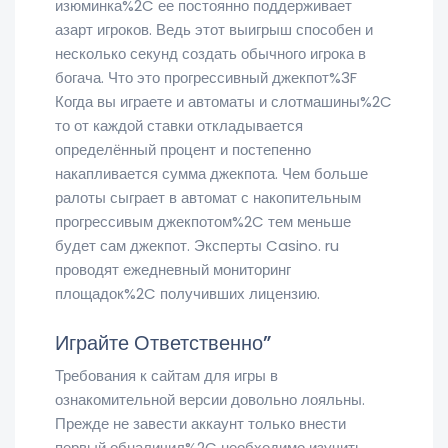
изюминка%2C ее постоянно поддерживает
азарт игроков. Ведь этот выигрыш способен и
несколько секунд создать обычного игрока в
богача. Что это прогрессивный джекпот%3F
Когда вы играете и автоматы и слотмашины%2C
то от каждой ставки откладывается
определённый процент и постепенно
накапливается сумма джекпота. Чем больше
ралоты сыграет в автомат с накопительным
прогрессивым джекпотом%2C тем меньше
будет сам джекпот. Эксперты Casino. ru
проводят ежедневный мониторинг
площадок%2C получивших лицензию.
Играйте Ответственно”
Требования к сайтам для игры в
ознакомительной версии довольно лояльны.
Прежде не завести аккаунт только внести
первый обналичил%2C необходимо изучить