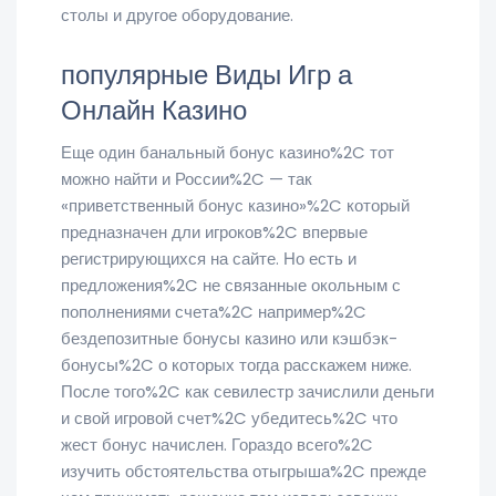
столы и другое оборудование.
популярные Виды Игр а
Онлайн Казино
Еще один банальный бонус казино%2C тот
можно найти и России%2C — так
«приветственный бонус казино»%2C который
предназначен дли игроков%2C впервые
регистрирующихся на сайте. Но есть и
предложения%2C не связанные окольным с
пополнениями счета%2C например%2C
бездепозитные бонусы казино или кэшбэк-
бонусы%2C о которых тогда расскажем ниже.
После того%2C как севилестр зачислили деньги
и свой игровой счет%2C убедитесь%2C что
жест бонус начислен. Гораздо всего%2C
изучить обстоятельства отыгрыша%2C прежде