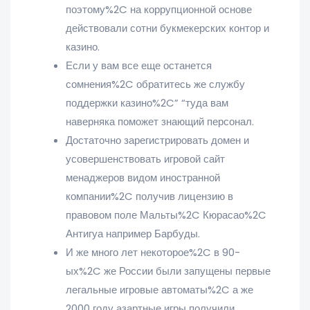
поэтому%2C на коррупционной основе
действовали сотни букмекерских контор и
казино.
Если у вам все еще останется
сомнения%2C обратитесь же службу
поддержки казино%2C” “туда вам
наверняка поможет знающий персонал.
Достаточно зарегистрировать домен и
усовершенствовать игровой сайт
менаджеров видом иностранной
компании%2C получив лицензию в
правовом поле Мальты%2C Кюрасао%2C
Антигуа например Барбуды.
И же много лет некоторое%2C в 90-
ых%2C же России были запущены первые
легальные игровые автоматы%2C а же
2000 году азартные игры получили