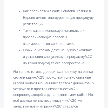
Как правило%2C сайты онлайн-казино в
Европе имеют многоуровневую процедуру
регистрации.
Такие казино используя легальные и
просвечивающие способы
взаиморасчетов со клиентами.
Обычно игрокам даже не нужно скачивать
и установив специальную программу%2C
но такой подход также распространён.
Не только готовы довериться новичку на рынке
онлайн казино%2C поскольку только опытные
игроки боимся мошенничества%2C фишинговых
устройств и просто неизвестности%2C
сопровождающей игру на незнакомом сайте. Но
всё далеко не так пессимистично%2C же
зачастую новички рынка%2C стараясь