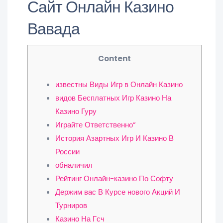
Сайт Онлайн Казино
Вавада
Content
известны Виды Игр в Онлайн Казино
видов Бесплатных Игр Казино На
Казино Гуру
Играйте Ответственно”
История Азартных Игр И Казино В
России
обналичил
Рейтинг Онлайн-казино По Софту
Держим вас В Курсе нового Акций И
Турниров
Казино На Гсч