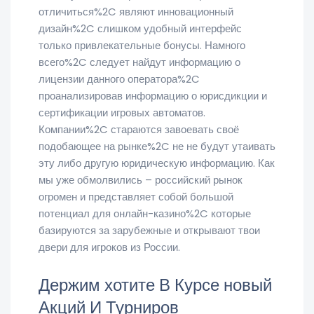
отличиться%2C являют инновационный
дизайн%2C слишком удобный интерфейс
только привлекательные бонусы. Намного
всего%2C следует найдут информацию о
лицензии данного оператора%2C
проанализировав информацию о юрисдикции и
сертификации игровых автоматов.
Компании%2C стараются завоевать своё
подобающее на рынке%2C не не будут утаивать
эту либо другую юридическую информацию. Как
мы уже обмолвились – российский рынок
огромен и представляет собой большой
потенциал для онлайн-казино%2C которые
базируются за зарубежные и открывают твои
двери для игроков из России.
Держим хотите В Курсе новый
Акций И Турниров