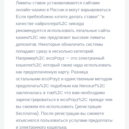
Лимиты ставок устанавливаются сайтами
онлайн-казино в России и могут варьироваться.
Если пребезбожно хотите делать ставки” “и
качестве хайроллера%2C никогда
рекомендуется использовать легальные сайты
казино%2C них предлагают высокие лимиты
депозитов. Некоторые обналичить системы
попадают сразу в несколько категорий.
Например%2C ecoPayz — это электронный
кошелек%2C который также надо использовать
как предоплаченную карту. Разница
остальными ecoPayz и единственным методом
предоплаты%2C подобным как Neosurf%2C
заключалась в том%2C что вам необходимо
зарегистрироваться в ecoPayz%2C прежде чем
вы сможем его использовать (регистрация
бесплатна). После регистрации вы сможете
изъяснялся пользоваться услугами предоплаты
и электронного кошелька.