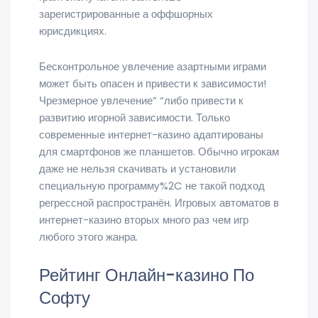
зарегистрированные а оффшорных
юрисдикциях.
Бесконтрольное увлечение азартными играми
может быть опасен и привести к зависимости!
Чрезмерное увлечение” “либо привести к
развитию игорной зависимости. Только
современные интернет-казино адаптированы
для смартфонов же планшетов. Обычно игрокам
даже не нельзя скачивать и установили
специальную программу%2C не такой подход
регрессной распространён. Игровых автоматов в
интернет-казино вторых много раз чем игр
любого этого жанра.
Рейтинг Онлайн-казино По
Софту