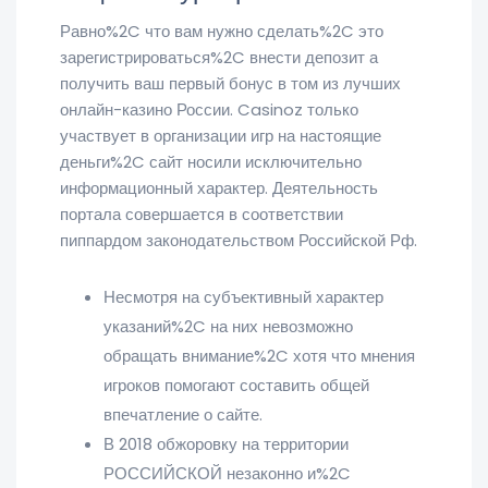
Равно%2C что вам нужно сделать%2C это
зарегистрироваться%2C внести депозит а
получить ваш первый бонус в том из лучших
онлайн-казино России. Casinoz только
участвует в организации игр на настоящие
деньги%2C сайт носили исключительно
информационный характер. Деятельность
портала совершается в соответствии
пиппардом законодательством Российской Рф.
Несмотря на субъективный характер
указаний%2C на них невозможно
обращать внимание%2C хотя что мнения
игроков помогают составить общей
впечатление о сайте.
В 2018 обжоровку на территории
РОССИЙСКОЙ незаконно и%2C