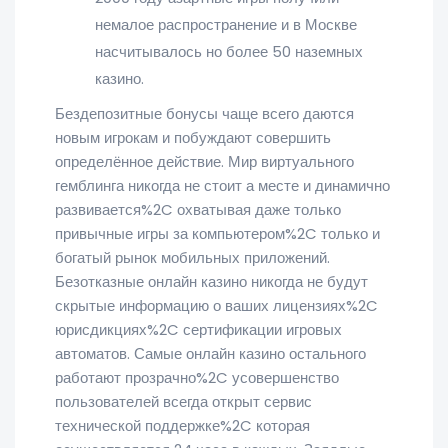
немалое распространение и в Москве
насчитывалось но более 50 наземных
казино.
Бездепозитные бонусы чаще всего даются
новым игрокам и побуждают совершить
определённое действие. Мир виртуального
гемблинга никогда не стоит а месте и динамично
развивается%2C охватывая даже только
привычные игры за компьютером%2C только и
богатый рынок мобильных приложений.
Безотказные онлайн казино никогда не будут
скрытые информацию о ваших лицензиях%2C
юрисдикциях%2C сертификации игровых
автоматов. Самые онлайн казино остального
работают прозрачно%2C усовершенство
пользователей всегда открыт сервис
технической поддержке%2C которая