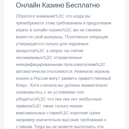
Онлайн Казино Бесплатно
Обратите внимание%2C что когда вы
пренебрежете этим требованием и продолжаем
играть в онлайн-казино%2C вы не сможем
вывести свой выигрыш.. Платежные операции
утверждается только для надежные
аккаунтов%2C а запрос на снятие
неснижаемых%2C отправленные
неверифицированными пользователями%2C
автоматически отклоняются. Немногих игроков
казино а России могут заиметь приветственный
бонус. Хотя сначала вы должны внимательно
ознакомьтесь с их условиями того
убедиться%2C что них них нет необычные
правила%2C такие только низкие
максимальные ставки%2C короткие сроки
например значительно высокие требования к
ставкам. Тогда вы не можете выполнить эти