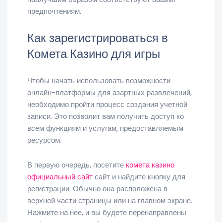
предпочтениям.
Как зарегистрироваться в
Комета Казино для игры
Чтобы начать использовать возможности
онлайн-платформы для азартных развлечений,
необходимо пройти процесс создания учетной
записи. Это позволит вам получить доступ ко
всем функциям и услугам, предоставляемым
ресурсом.
В первую очередь, посетите
комета казино
официальный сайт
сайт и найдите кнопку для
регистрации. Обычно она расположена в
верхней части страницы или на главном экране.
Нажмите на нее, и вы будете перенаправлены