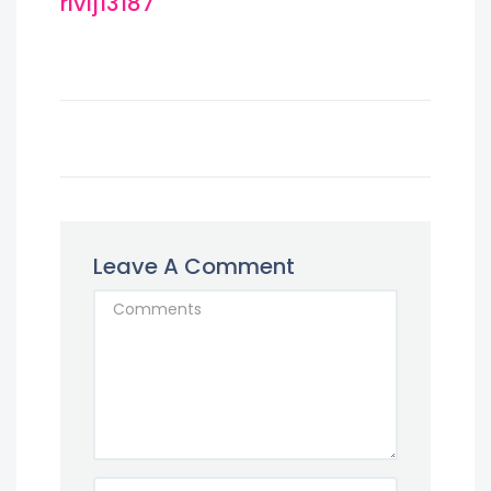
rivij13187
Leave A Comment