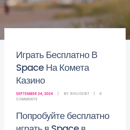
Играть Бесплатно В
Space На Комета
Казино
SEPTEMBER 24, 2024
BY:
RIVIJ13187
0
COMMENTS
Попробуйте бесплатно
играть в Space в