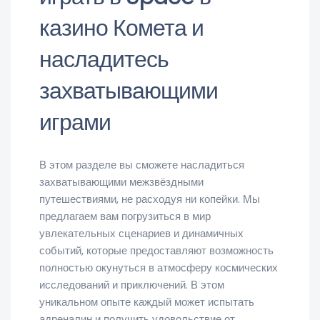
казино Комета и
насладитесь
захватывающими
играми
В этом разделе вы сможете насладиться
захватывающими межзвёздными
путешествиями, не расходуя ни копейки. Мы
предлагаем вам погрузиться в мир
увлекательных сценариев и динамичных
событий, которые предоставляют возможность
полностью окунуться в атмосферу космических
исследований и приключений. В этом
уникальном опыте каждый может испытать
адреналин и получить удовольствие от