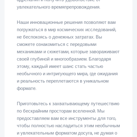
увлекательного времяпрепровождения.
Наши инновационные решения позволяют вам
погружаться в мир космических исследований,
не беспокоясь о денежных затратах. Вы
сможете ознакомиться с передовыми
механиками и сюжетами, которые завораживают
своей глубиной и многообразием. Благодаря
этому, каждый имеет шанс стать частью
необычного и интригующего мира, где ожидания
и реальность переплетаются в уникальном
формате.
Приготовьтесь к захватывающему путешествию
по бескрайним просторам вселенной. Мы
предоставляем вам все инструменты для того,
чтобы полностью насладиться этим необычным
и увлекательным форматом досуга, не думая о