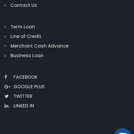
Contact Us
Term Loan
Line of Credit
Merchant Cash Advance
Business Loan
FACEBOOK
GOOGLE PLUS
TWITTER
LINKED IN