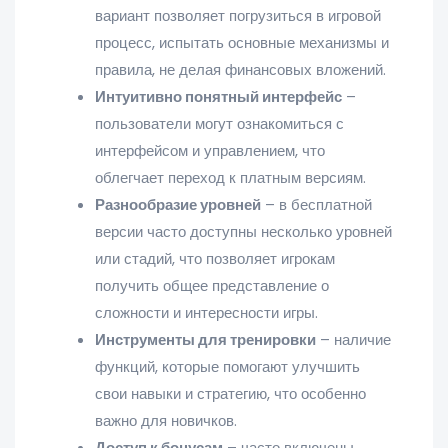
вариант позволяет погрузиться в игровой
процесс, испытать основные механизмы и
правила, не делая финансовых вложений.
Интуитивно понятный интерфейс
–
пользователи могут ознакомиться с
интерфейсом и управлением, что
облегчает переход к платным версиям.
Разнообразие уровней
– в бесплатной
версии часто доступны несколько уровней
или стадий, что позволяет игрокам
получить общее представление о
сложности и интересности игры.
Инструменты для тренировки
– наличие
функций, которые помогают улучшить
свои навыки и стратегию, что особенно
важно для новичков.
Доступ к бонусам
– часто включены