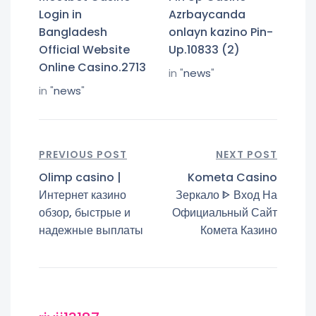
Login in
Azrbaycanda
Bangladesh
onlayn kazino Pin-
Official Website
Up.10833 (2)
Online Casino.2713
in "
news
"
in "
news
"
PREVIOUS POST
NEXT POST
Olimp casino |
Kometa Casino
Интернет казино
Зеркало ᐈ Вход На
обзор, быстрые и
Официальный Сайт
надежные выплаты
Комета Казино