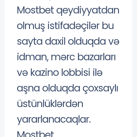
Mostbet qeydiyyatdan
olmuş istifadəçilər bu
sayta daxil olduqda və
idman, mərc bazarları
və kazino lobbisi ilə
aşna olduqda çoxsaylı
üstünlüklərdən
yararlanacaqlar.
Mostbet