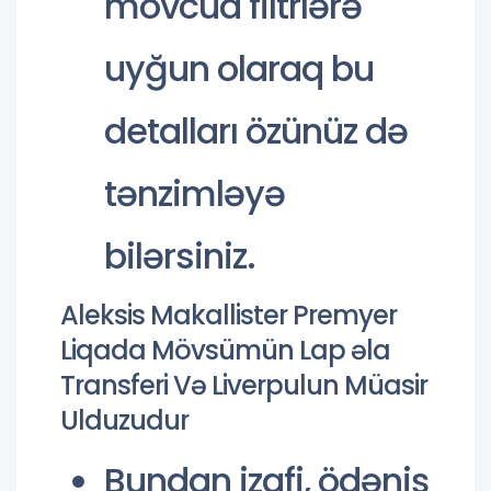
mövcud filtrlərə
uyğun olaraq bu
detalları özünüz də
tənzimləyə
bilərsiniz.
Aleksis Makallister Premyer
Liqada Mövsümün Lap əla
Transferi Və Liverpulun Müasir
Ulduzudur
Bundan izafi, ödəniş