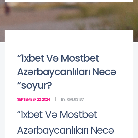
“1xbet Və Mostbet
Azərbaycanlıları Necə
“soyur?
SEPTEMBER 22, 2024
BY:
RIVIJ13187
“1xbet Və Mostbet
Azərbaycanlıları Necə