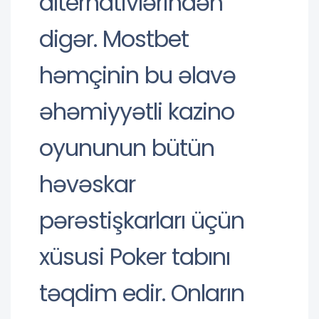
alternativlərindən
digər. Mostbet
həmçinin bu əlavə
əhəmiyyətli kazino
oyununun bütün
həvəskar
pərəstişkarları üçün
xüsusi Poker tabını
təqdim edir. Onların