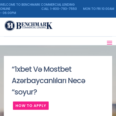
WELCOME TO BENCHMARK COMMERCIAL LENDING
ONLINE CALL 1-800-793-7550 MON TO FRI 10:00AM
- 06:00PM
“1xbet Və Mostbet
Azərbaycanlıları Necə
“soyur?
HOW TO APPLY