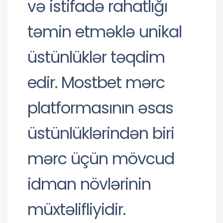
və istifadə rahatlığı
təmin etməklə unikal
üstünlüklər təqdim
edir. Mostbet mərc
platformasının əsas
üstünlüklərindən biri
mərc üçün mövcud
idman növlərinin
müxtəlifliyidir.