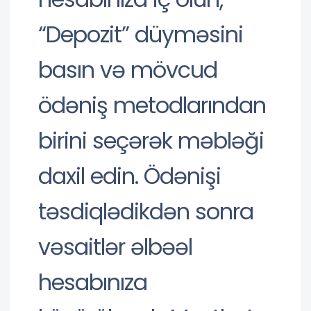
“Depozit” düyməsini
basın və mövcud
ödəniş metodlarından
birini seçərək məbləği
daxil edin. Ödənişi
təsdiqlədikdən sonra
vəsaitlər əlbəəl
hesabınıza