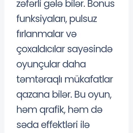
zəfərli gələ bilər. Bonus
funksiyaları, pulsuz
fırlanmalar və
çoxaldıcılar sayəsində
oyunçular daha
təmtəraqlı mükafatlar
qazana bilər. Bu oyun,
həm qrafik, həm də
səda effektləri ilə