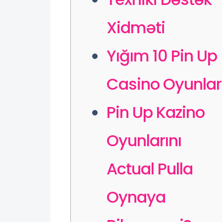
Xidməti
Yığım 10 Pin Up
Casino Oyunlar
Pin Up Kazino
Oyunlarını
Actual Pulla
Oynaya