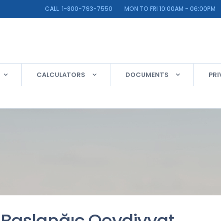
LINE CALL 1-800-793-7550 MON TO FRI 10:00AM - 06:00PM
CALCULATORS
DOCUMENTS
PRI
 Başlanğıc Qeydiyyat,