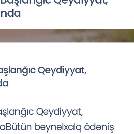
enda
aşlanğıc Qeydiyyat,
da
aşlanğıc Qeydiyyat,
da
Bütün beynəlxalq ödəniş