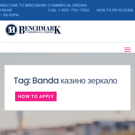
WELCOME TO BENCHMARK COMMERCIAL LENDING
ONLINE CALL 1-800-793-7550 MON TO FRI 10:00AM
- 06:00PM
Tag:
Banda казино зеркало
HOW TO APPLY